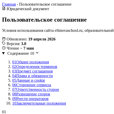
Главная
›
Пользовательское соглашение
Юридический документ
Пользовательское соглашение
Условия использования сайта efimovaschool.ru, образовательно
Обновлено:
19 апреля 2026
Версия:
3.0
Чтение ~
7 мин
Содержание
10
01
Общие положения
02
Определения терминов
03
Предмет соглашения
04
Права и обязанности
05
Данные и cookie
06
Сторонние сервисы
07
Ответственность сторон
08
Разрешение споров
09
Реестр операторов
10
Заключительные положения
01