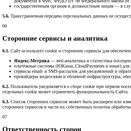
документах в ФИС ФРДО (ст. 98 Федерального закона от 
государственным органам и должностным лицам — в случ
5.6.
Трансграничная передача персональных данных не осущест
06
Сторонние сервисы и аналитика
6.1.
Сайт использует cookie и сторонние сервисы для обеспече
Яндекс.Метрика
— веб-аналитика и статистика посещен
платёжные системы (ЮKassa, CloudPayments и иные) для 
сервисы email- и SMS-рассылок для уведомлений и обратн
провайдеры видеосвязи и облачной инфраструктуры, обе
6.2.
Пользователь уведомляется о сборе cookie при первом посе
отдельных cookie может ограничить функциональность Сайта.
6.3.
Список сторонних сервисов может быть расширен или изм
сторонних сервисов в части их собственных политик обработк
07
Ответственность сторон