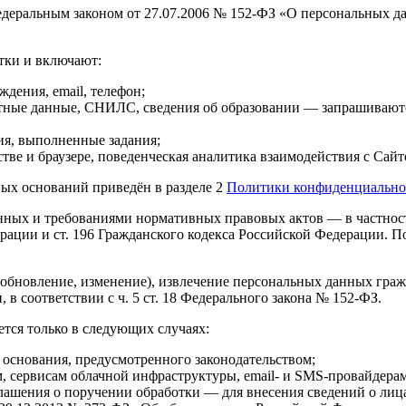
едеральным законом от 27.07.2006 № 152-ФЗ «О персональных 
тки и включают:
дения, email, телефон;
ртные данные, СНИЛС, сведения об образовании — запрашивают
ния, выполненные задания;
йстве и браузере, поведенческая аналитика взаимодействия с Са
ых оснований приведён в разделе 2
Политики конфиденциально
нных и требованиями нормативных правовых актов — в частност
ерации и ст. 196 Гражданского кодекса Российской Федерации.
 (обновление, изменение), извлечение персональных данных гра
в соответствии с ч. 5 ст. 18 Федерального закона № 152-ФЗ.
тся только в следующих случаях:
 основания, предусмотренного законодательством;
, сервисам облачной инфраструктуры, email- и SMS-провайдерам
ашения о поручении обработки — для внесения сведений о лиц