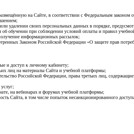
 размещённую на Сайте, в соответствии с Федеральным законом
ашением;
и или удалении своих персональных данных в порядке, предусм
ты об обучении при соблюдении условий оплаты и правил учебн
 получение информационных рассылок;
мотренных Законом Российской Федерации «О защите прав потре
ые и доступ к личному кабинету;
ьих лиц на материалы Сайта и учебной платформы;
ельство Российской Федерации, права третьих лиц, содержащие
 услуг;
чате, на вебинарах и форумах учебной платформы;
сть Сайта, в том числе попыток несанкционированного доступа