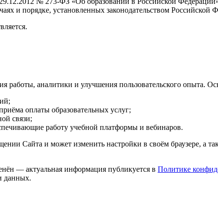
29.12.2012 № 273-ФЗ «Об образовании в Российской Федерации»
аях и порядке, установленных законодательством Российской 
вляется.
ния работы, аналитики и улучшения пользовательского опыта. О
ий;
приёма оплаты образовательных услуг;
ой связи;
спечивающие работу учебной платформы и вебинаров.
щении Сайта и может изменить настройки в своём браузере, а так
енён — актуальная информация публикуется в
Политике конфид
и данных.