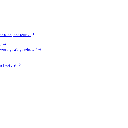
oe-obespechenie/
/
vennaya-deyatelnost/
ichestvo/