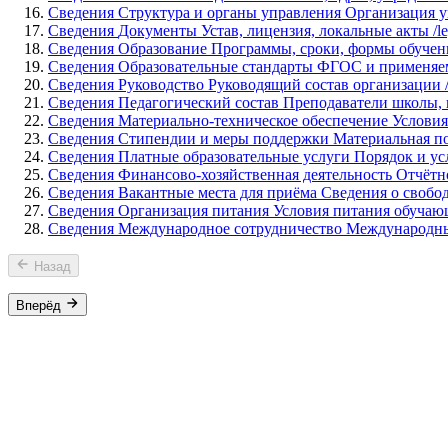
Сведения
Структура и органы управления
Организация 
Сведения
Документы
Устав, лицензия, локальные акты
/l
Сведения
Образование
Программы, сроки, формы обучен
Сведения
Образовательные стандарты
ФГОС и применяе
Сведения
Руководство
Руководящий состав организации
Сведения
Педагогический состав
Преподаватели школы,
Сведения
Материально-техническое обеспечение
Условия
Сведения
Стипендии и меры поддержки
Материальная п
Сведения
Платные образовательные услуги
Порядок и ус
Сведения
Финансово-хозяйственная деятельность
Отчётн
Сведения
Вакантные места для приёма
Сведения о свобо
Сведения
Организация питания
Условия питания обучаю
Сведения
Международное сотрудничество
Международны
Назад
Вперёд