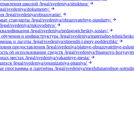
управления школой
/legal/svedeniya/struktura/
egal/svedeniya/dokumenty/
ия
/legal/svedeniya/obrazovanie/
мые стандарты
/legal/svedeniya/obrazovatelnye-standarty/
/legal/svedeniya/rukovodstvo/
 квалификация
/legal/svedeniya/pedagogicheskiy-sostav/
 обучения и инфраструктура
/legal/svedeniya/materialno-tehnichesk
омощь и льготы
/legal/svedeniya/stipendii-i-mery-podderzhki/
ловия предоставления
/legal/svedeniya/platnye-obrazovatelnye-uslugi
ость об использовании средств
/legal/svedeniya/finansovo-hozyayst
дных местах
/legal/svedeniya/vakantnye-mesta/
щихся
/legal/svedeniya/organizatsiya-pitaniya/
е программы и партнёры
/legal/svedeniya/mezhdunarodnoe-sotrudn