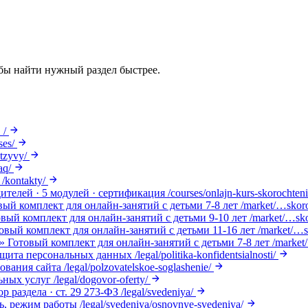
обы найти нужный раздел быстрее.
в
/
ses/
otzyvy/
aq/
/kontakty/
ителей · 5 модулей · сертификация
/courses/onlajn-kurs-skorochten
вый комплект для онлайн-занятий с детьми 7-8 лет
/market/…skor
вый комплект для онлайн-занятий с детьми 9-10 лет
/market/…sko
овый комплект для онлайн-занятий с детьми 11-16 лет
/market/…s
»
Готовый комплект для онлайн-занятий с детьми 7-8 лет
/marke
ащита персональных данных
/legal/politika-konfidentsialnosti/
ования сайта
/legal/polzovatelskoe-soglashenie/
ьных услуг
/legal/dogovor-oferty/
р раздела · ст. 29 273-ФЗ
/legal/svedeniya/
ль, режим работы
/legal/svedeniya/osnovnye-svedeniya/