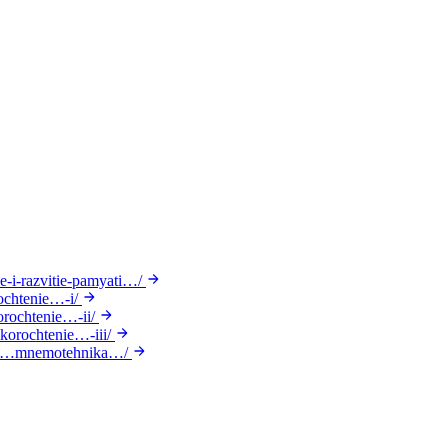
ie-i-razvitie-pamyati…/
ochtenie…-i/
rochtenie…-ii/
korochtenie…-iii/
t/…mnemotehnika…/