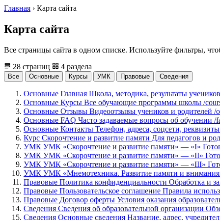
Главная
›
Карта сайта
Карта сайта
Все страницы сайта в одном списке. Используйте фильтры, чт
28
страниц
4 раздела
Все
Основные
Курсы
УМК
Правовые
Сведения
Основные
Главная
Школа, методика, результаты ученико
Основные
Курсы
Все обучающие программы школы
/cour
Основные
Отзывы
Видеоотзывы учеников и родителей
/
Основные
FAQ
Часто задаваемые вопросы об обучении
/f
Основные
Контакты
Телефон, адреса, соцсети, реквизиты
Курс
Скорочтение и развитие памяти
Для педагогов и род
УМК
УМК «Скорочтение и развитие памяти» — «I»
Гото
УМК
УМК «Скорочтение и развитие памяти» — «II»
Гото
УМК
УМК «Скорочтение и развитие памяти» — «III»
Гот
УМК
УМК «Мнемотехника. Развитие памяти и внимания
Правовые
Политика конфиденциальности
Обработка и з
Правовые
Пользовательское соглашение
Правила использ
Правовые
Договор оферты
Условия оказания образовател
Сведения
Сведения об образовательной организации
Обзо
Сведения
Основные сведения
Название, адрес, учредите